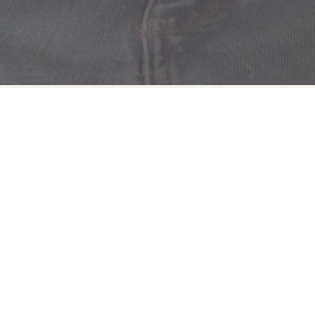
אבנר ג'ז | AVNER JAZZ